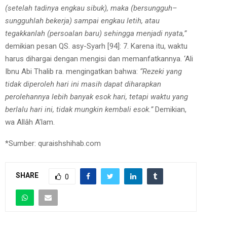
(setelah tadinya engkau sibuk), maka (bersungguh–
sungguhlah bekerja) sampai engkau letih, atau
tegakkanlah (persoalan baru) sehingga menjadi nyata,”
demikian pesan QS. asy-Syarh [94]: 7. Karena itu, waktu
harus dihargai dengan mengisi dan memanfatkannya. ‘Ali
Ibnu Abi Thalib ra. mengingatkan bahwa:
“Rezeki yang
tidak diperoleh hari ini masih dapat diharapkan
perolehannya lebih banyak esok hari, tetapi waktu yang
berlalu hari ini, tidak mungkin kembali esok.”
Demikian,
wa Allâh A’lam.
*Sumber: quraishshihab.com
SHARE
0