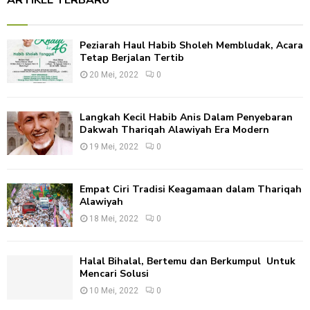
c
E
h
f
A
Peziarah Haul Habib Sholeh Membludak, Acara
o
Tetap Berjalan Tertib
r
R
:
20 Mei, 2022
0
C
Langkah Kecil Habib Anis Dalam Penyebaran
H
Dakwah Thariqah Alawiyah Era Modern
19 Mei, 2022
0
Empat Ciri Tradisi Keagamaan dalam Thariqah
Alawiyah
18 Mei, 2022
0
Halal Bihalal, Bertemu dan Berkumpul Untuk
Mencari Solusi
10 Mei, 2022
0