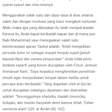
syarat-syarat dan nilai-nilainya.
Menggunakan salah satu dari daya-daya di atas selama
saleh dan dengan motivasi yang tulus mengikuti tuntunan
Allah, maka apa yang dikerjakan itu telah menjadi ibadah.
Karena itu, Anda dapat beribadah kapan dan di mana pun.
Nabi Muhammad saw. menegaskan salah satu
keistimewaan ajaran Tauhid adalah:
“Allah menjadikan
persada bumi ini sebagai masjid tempat sujud (patuh
kepada-Nya) dan sarana penyuciaan.” Anda tidak perlu
berkata seperti yang konon diucapkan oleh Filsuf, Jerman
Immanuel Kant, “Saya terpaksa menghentikan penelitian
ilmiah agar menyediakan tempat dalam hatiku untuk
percaya atau beribadah.” Yang diajarkan oleh al-Qur’an
untuk diucapkan sekaligus dipahami dan diamalkan
adalah: “Sesungguhnya shalatku, ibadah (murni)ku,
hidupku, dan matiku hanyalah demi karena Allah, Tuhan
semesta alam”
(QS. al-An’âm [6]: 162).