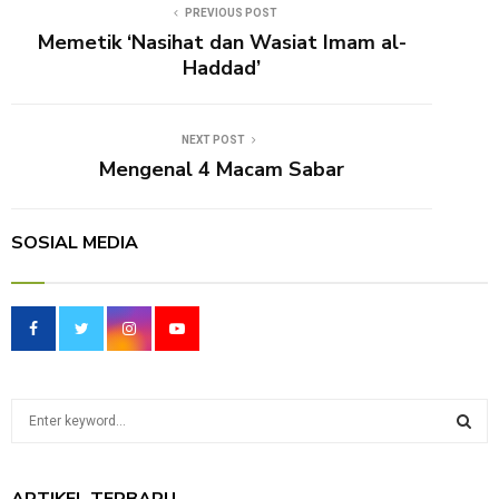
PREVIOUS POST
Memetik ‘Nasihat dan Wasiat Imam al-
Haddad’
NEXT POST
Mengenal 4 Macam Sabar
SOSIAL MEDIA
S
e
a
S
r
ARTIKEL TERBARU