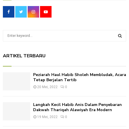
S
e
a
S
r
ARTIKEL TERBARU
c
E
h
f
A
Peziarah Haul Habib Sholeh Membludak, Acara
o
Tetap Berjalan Tertib
r
R
:
20 Mei, 2022
0
C
Langkah Kecil Habib Anis Dalam Penyebaran
H
Dakwah Thariqah Alawiyah Era Modern
19 Mei, 2022
0