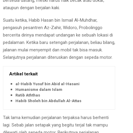
bersedia datang, meski harus naik becak atau dokar,
ataupun dengan berjalan kaki.
Suatu ketika, Habib Hasan bin Ismail Al-Muhdhar,
pengasuh pesantren Az-Zahir, Widoro, Probolinggo
bercerita dirinya mendapat undangan ke sebuah lokasi di
pedalaman. Ketika baru setengah perjalanan, beliau bilang,
jalanan mulai menyempit dan mobil tak bisa masuk.
Selanjutnya perjalanan diteruskan dengan sepeda motor.
Artikel terkait
al-Habib Yusuf bin Abid al-Hasani
Humanisme dalam Islam
Ratib Aththas
Habib Sholeh bin Abdullah Al-Attas
Tak lama kemudian perjalanan terpaksa harus berhenti
lagi. Sebab jalan setapak yang begitu terjal tak mampu
dilewati oleh sepeda motor. Berikutnya perjalanan