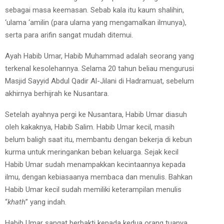
sebagai masa keemasan. Sebab kala itu kaum shalihin,
‘ulama ‘amilin (para ulama yang mengamalkan ilmunya),
serta para arifin sangat mudah ditemui.
Ayah Habib Umar, Habib Muhammad adalah seorang yang
terkenal kesolehannya. Selama 20 tahun beliau mengurusi
Masjid Sayyid Abdul Qadir Al-Jilani di Hadramuat, sebelum
akhirnya berhijrah ke Nusantara.
Setelah ayahnya pergi ke Nusantara, Habib Umar diasuh
oleh kakaknya, Habib Salim. Habib Umar kecil, masih
belum baligh saat itu, membantu dengan bekerja di kebun
kurma untuk meringankan beban keluarga. Sejak kecil
Habib Umar sudah menampakkan kecintaannya kepada
ilmu, dengan kebiasaanya membaca dan menulis. Bahkan
Habib Umar kecil sudah memiliki keterampilan menulis
“
khath
” yang indah.
Habib Umar sangat berbakti kepada kedua orang tuanya.