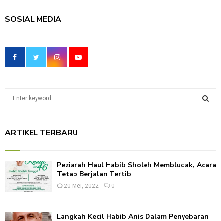
SOSIAL MEDIA
S
e
a
S
r
ARTIKEL TERBARU
c
E
h
f
A
Peziarah Haul Habib Sholeh Membludak, Acara
o
Tetap Berjalan Tertib
r
R
:
20 Mei, 2022
0
C
Langkah Kecil Habib Anis Dalam Penyebaran
H