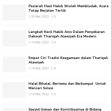
f
A
Peziarah Haul Habib Sholeh Membludak, Acara
o
Tetap Berjalan Tertib
r
R
20 Mei, 2022
0
:
C
Langkah Kecil Habib Anis Dalam Penyebaran
H
Dakwah Thariqah Alawiyah Era Modern
19 Mei, 2022
0
Empat Ciri Tradisi Keagamaan dalam Thariqah
Alawiyah
18 Mei, 2022
0
Halal Bihalal, Bertemu dan Berkumpul Untuk
Mencari Solusi
10 Mei, 2022
0
Sayyid Usman dan Kontribusinya di Bidang