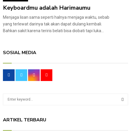
Keyboardmu adalah Harimaumu
Menjaga lisan sama seperti halnya menjaga waktu, sebab
yang terlewat darinya tak akan dapat diulang kembali.
Bahkan sakit karena teriris belati bisa diobati tapi luka...
SOSIAL MEDIA
S
e
a
S
r
ARTIKEL TERBARU
c
E
h