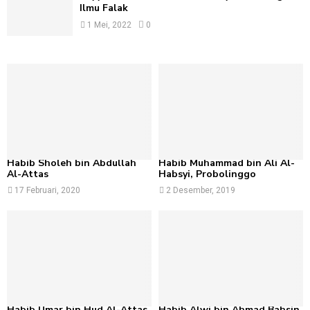
Ilmu Falak
1 Mei, 2022
0
Habib Sholeh bin Abdullah
Habib Muhammad bin Ali Al-
Al-Attas
Habsyi, Probolinggo
17 Februari, 2020
2 Desember, 2019
Habib Umar bin Hud Al-Attas
Habib Alwi bin Ahmad Bahsin,