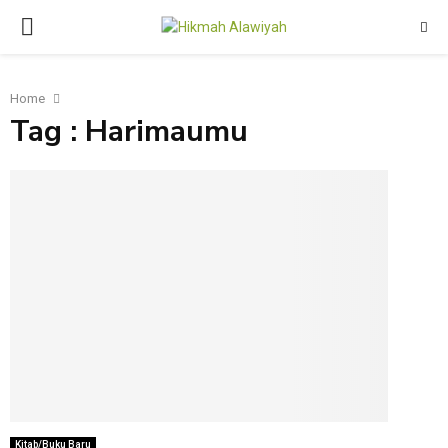
PRIMARY
MENU
Home
Tag : Harimaumu
Kitab/Buku Baru