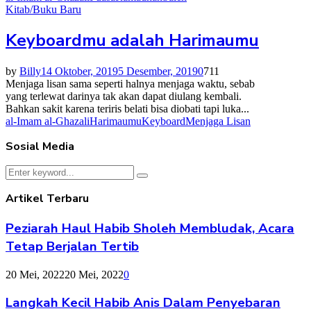
Kitab/Buku Baru
Keyboardmu adalah Harimaumu
by
Billy
14 Oktober, 2019
5 Desember, 2019
0
711
Menjaga lisan sama seperti halnya menjaga waktu, sebab
yang terlewat darinya tak akan dapat diulang kembali.
Bahkan sakit karena teriris belati bisa diobati tapi luka...
al-Imam al-Ghazali
Harimaumu
Keyboard
Menjaga Lisan
Sosial Media
Search
Search
for:
Artikel Terbaru
Peziarah Haul Habib Sholeh Membludak, Acara
Tetap Berjalan Tertib
20 Mei, 2022
20 Mei, 2022
0
Langkah Kecil Habib Anis Dalam Penyebaran