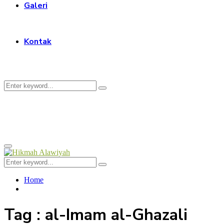
Galeri
Kontak
Search
Search
for:
Facebook
Twitter
Instagram
Youtube
Primary
Menu
Search
Search
for:
Home
Tag : al-Imam al-Ghazali