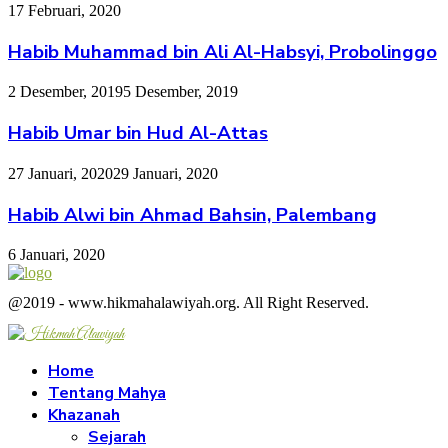
17 Februari, 2020
Habib Muhammad bin Ali Al-Habsyi, Probolinggo
2 Desember, 2019
5 Desember, 2019
Habib Umar bin Hud Al-Attas
27 Januari, 2020
29 Januari, 2020
Habib Alwi bin Ahmad Bahsin, Palembang
6 Januari, 2020
Facebook
Twitter
Instagram
Youtube
@2019 - www.hikmahalawiyah.org. All Right Reserved.
Facebook
Twitter
Instagram
Youtube
Home
Tentang Mahya
Khazanah
Sejarah