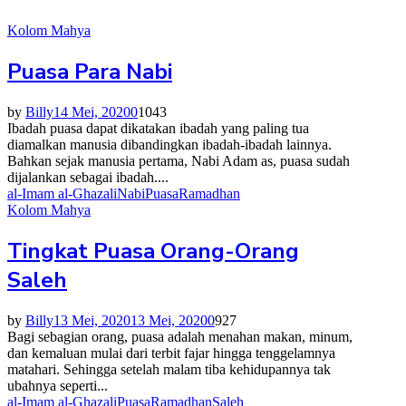
Kolom Mahya
Puasa Para Nabi
by
Billy
14 Mei, 2020
0
1043
Ibadah puasa dapat dikatakan ibadah yang paling tua
diamalkan manusia dibandingkan ibadah-ibadah lainnya.
Bahkan sejak manusia pertama, Nabi Adam as, puasa sudah
dijalankan sebagai ibadah....
al-Imam al-Ghazali
Nabi
Puasa
Ramadhan
Kolom Mahya
Tingkat Puasa Orang-Orang
Saleh
by
Billy
13 Mei, 2020
13 Mei, 2020
0
927
Bagi sebagian orang, puasa adalah menahan makan, minum,
dan kemaluan mulai dari terbit fajar hingga tenggelamnya
matahari. Sehingga setelah malam tiba kehidupannya tak
ubahnya seperti...
al-Imam al-Ghazali
Puasa
Ramadhan
Saleh