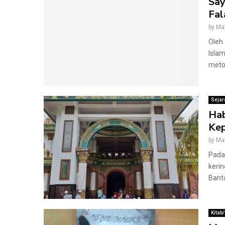
Say
Fal
by
Ma
Oleh 
Isla
metod
Sejar
Hab
Kep
by
Ma
Pada 
kerin
Banta
Kitab