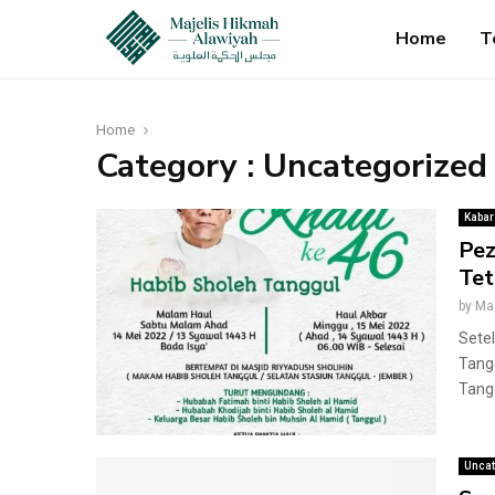
Home
T
Home
Category : Uncategorized
Kabar
Pez
Tet
by
Ma
Setel
Tang
Tangg
Uncat