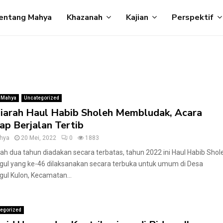
entang Mahya
Khazanah
Kajian
Perspektif
 Mahya
Uncategorized
iarah Haul Habib Sholeh Membludak, Acara
ap Berjalan Tertib
hya
20 Mei, 2022
0
1883
ah dua tahun diadakan secara terbatas, tahun 2022 ini Haul Habib Shol
gul yang ke-46 dilaksanakan secara terbuka untuk umum di Desa
ul Kulon, Kecamatan...
egorized