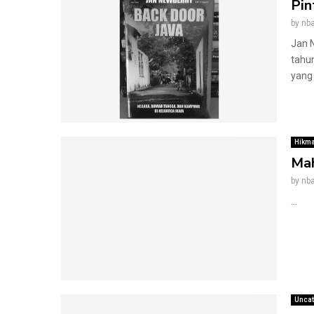
Pin
by
nba
Jan N
tahu
yang 
Hikma
Mah
by
nba
...
Uncat