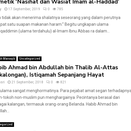
etik ‘Nasihat dan Wasiat Imam al-Haddad’
y
17 September, 2019
0
785
ah tidak akan menerima shalatnya seseorang yang dalam perutnya
apat satu suapan makanan haram.” Begitu ungkapan ulama
addimin (ulama terdahulu) al-Imam Ibnu Abbas ra dalam...
h Manaqib
Uncategorized
ib Ahmad bin Abdullah bin Thalib Al-Attas
kalongan), Istiqamah Sepanjang Hayat
sri
21 September, 2018
0
821
 ulama sangat menghormatinya. Para pejabat amat segan terhadapnya
h-tokoh non-muslim pun menghargainya. Pecintanya berasal dari
agai kalangan, termasuk orang-orang Belanda. Habib Ahmad bin
lah...
egorized