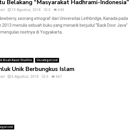
tu Belakang “Masyarakat Hadhrami-Indonesia”
sri
15 Agustus, 2018
0
643
ewberry, seorang etnograf dari Universitas Lethbridge, Kanada pada
n 2013 menulis sebuah buku yang menarik berjudul “Back Door Java”
mengulas risetnya di Yogyakarta...
h Kisah Kaum Shalihin
Uncategorized
luk Unik Berbungkus Islam
sri
6 Agustus, 2018
0
667
egorized