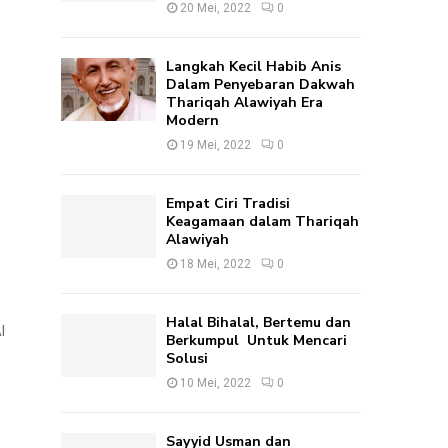
:
20 Mei, 2022
0
C
H
Langkah Kecil Habib Anis
Dalam Penyebaran Dakwah
Thariqah Alawiyah Era
Modern
19 Mei, 2022
0
Empat Ciri Tradisi
Keagamaan dalam Thariqah
Alawiyah
18 Mei, 2022
0
Halal Bihalal, Bertemu dan
l
Berkumpul Untuk Mencari
Solusi
10 Mei, 2022
0
Sayyid Usman dan