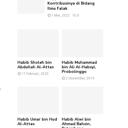
Kontribusinya di Bidang
Ilmu Falak
1 Mei, 2022
0
Habib Sholeh bin
Habib Muhammad
Abdullah Al-Attas
bin Ali Al-Habsyi,
Probolinggo
17 Februari, 2020
2 Desember, 2019
.
Habib Umar bin Hud
Habib Alwi bin
Al-Attas
Ahmad Bahsin,