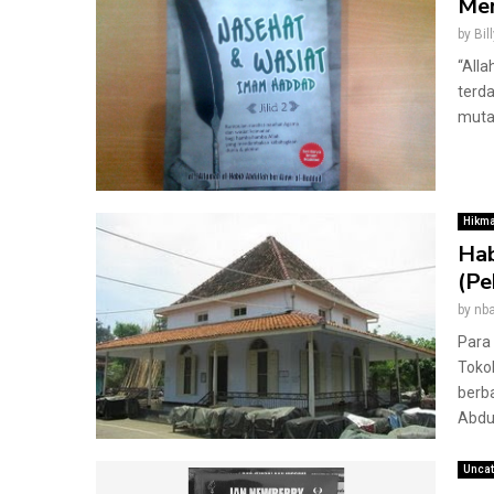
Mem
by
Bill
“All
terd
mutaq
Hikma
Hab
(Pe
by
nba
Para
Toko
berb
Abdul
Uncat