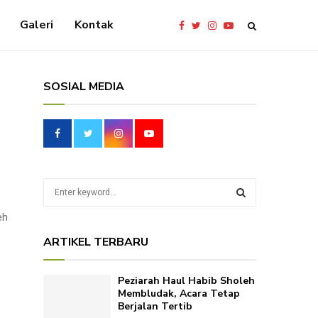
Galeri
Kontak
SOSIAL MEDIA
S
e
a
eh
S
r
ARTIKEL TERBARU
c
E
h
f
A
Peziarah Haul Habib Sholeh
o
Membludak, Acara Tetap
r
Berjalan Tertib
R