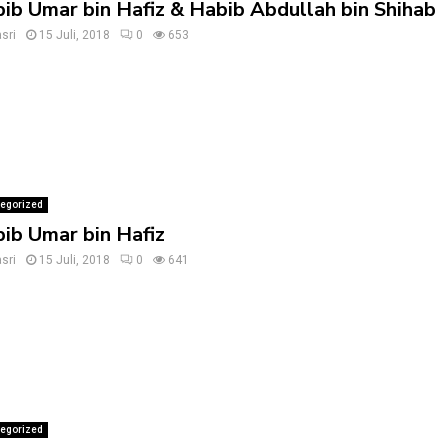
ib Umar bin Hafiz & Habib Abdullah bin Shihab
sri
15 Juli, 2018
0
653
egorized
ib Umar bin Hafiz
sri
15 Juli, 2018
0
641
egorized