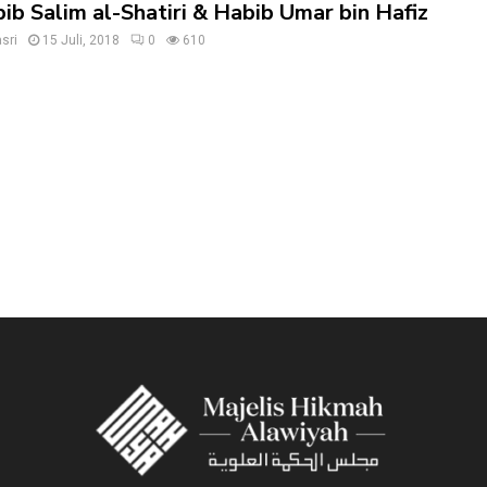
ib Salim al-Shatiri & Habib Umar bin Hafiz
sri
15 Juli, 2018
0
610