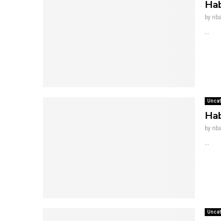
Hab
by
nba
...
Uncat
Hab
by
nba
...
Uncat