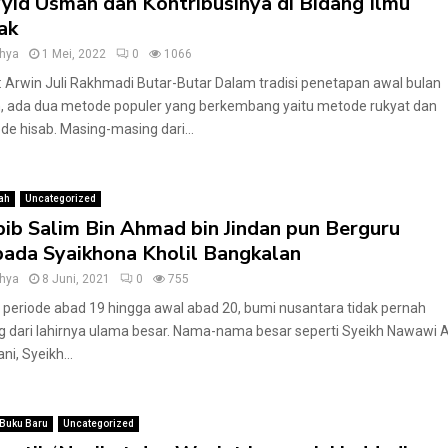
yid Usman dan Kontribusinya di Bidang Ilmu
ak
hya
1 Mei, 2022
0
1066
: Arwin Juli Rakhmadi Butar-Butar Dalam tradisi penetapan awal bulan
m, ada dua metode populer yang berkembang yaitu metode rukyat dan
e hisab. Masing-masing dari...
ah
Uncategorized
ib Salim Bin Ahmad bin Jindan pun Berguru
ada Syaikhona Kholil Bangkalan
hya
8 Juni, 2021
0
755
periode abad 19 hingga awal abad 20, bumi nusantara tidak pernah
g dari lahirnya ulama besar. Nama-nama besar seperti Syeikh Nawawi A
ni, Syeikh...
/Buku Baru
Uncategorized